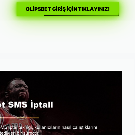
OLİPSBET GİRİŞ İÇİN TIKLAYINIZ!