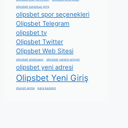
olipsbet sorunsuz giriş
olipsbet spor seçenekleri
Olipsbet Telegram
olipsbet tv
Olipsbet Twitter
Olipsbet Web Sitesi
olipsbet whatsapp
olipsbet yardım erişimi
olipsbet yeni adresi
Olipsbet Yeni Giriş
oturum açma
para kazanın