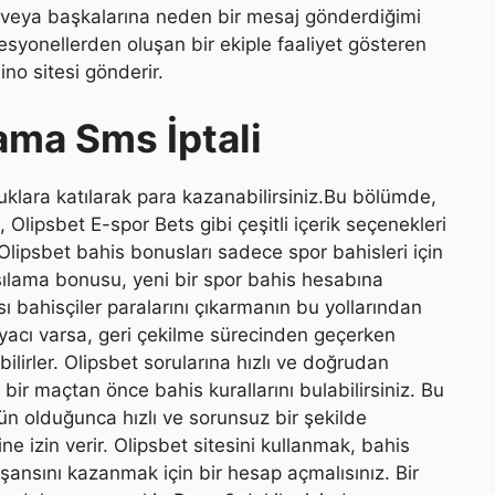
na veya başkalarına neden bir mesaj gönderdiğimi
fesyonellerden oluşan bir ekiple faaliyet gösteren
no sitesi gönderir.
ma Sms İptali
uklara katılarak para kazanabilirsiniz.Bu bölümde,
lipsbet E-spor Bets gibi çeşitli içerik seçenekleri
 Olipsbet bahis bonusları sadece spor bahisleri için
rşılama bonusu, yeni bir spor bahis hesabına
 bahisçiler paralarını çıkarmanın bu yollarından
tiyacı varsa, geri çekilme sürecinden geçerken
bilirler. Olipsbet sorularına hızlı ve doğrudan
bir maçtan önce bahis kurallarını bulabilirsiniz. Bu
n olduğunca hızlı ve sorunsuz bir şekilde
e izin verir. Olipsbet sitesini kullanmak, bahis
sını kazanmak için bir hesap açmalısınız. Bir