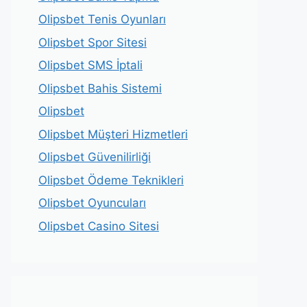
Olipsbet Tenis Oyunları
Olipsbet Spor Sitesi
Olipsbet SMS İptali
Olipsbet Bahis Sistemi
Olipsbet
Olipsbet Müşteri Hizmetleri
Olipsbet Güvenilirliği
Olipsbet Ödeme Teknikleri
Olipsbet Oyuncuları
Olipsbet Casino Sitesi