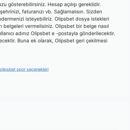
u gösterebilirsiniz. Hesap açılışı gereklidir.
hrinizi, faturanızı vb. Sağlamalısın. Sizden
dermenizi isteyebiliriz. Olipsbet dosya istekleri
 belgeleri vermelisiniz. Olipsbet bir belge nasıl
llanıcı adınız Olipsbet e -postayla gönderilecektir.
ecektir. Buna ek olarak, Olipsbet geri çekilmesi
olipsbet spor seçenekleri