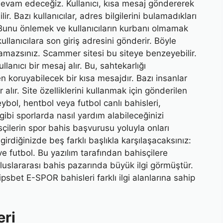
a devam edeceğiz. Kullanıcı, kısa mesaj göndererek
lir. Bazı kullanıcılar, adres bilgilerini bulamadıkları
. Bunu önlemek ve kullanıcıların kurbanı olmamak
 kullanıcılara son giriş adresini gönderir. Böyle
amazsınız. Scammer sitesi bu siteye benzeyebilir.
llanıcı bir mesaj alır. Bu, sahtekarlığı
en koruyabilecek bir kısa mesajdır. Bazı insanlar
alır. Site özelliklerini kullanmak için gönderilen
eybol, hentbol veya futbol canlı bahisleri,
gibi sporlarda nasıl yardım alabileceğinizi
çilerin spor bahis başvurusu yoluyla onları
 girdiğinizde beş farklı başlıkla karşılaşacaksınız:
 ve futbol. Bu yazılım tarafından bahisçilere
uluslararası bahis pazarında büyük ilgi görmüştür.
ipsbet E-SPOR bahisleri farklı ilgi alanlarına sahip
eri