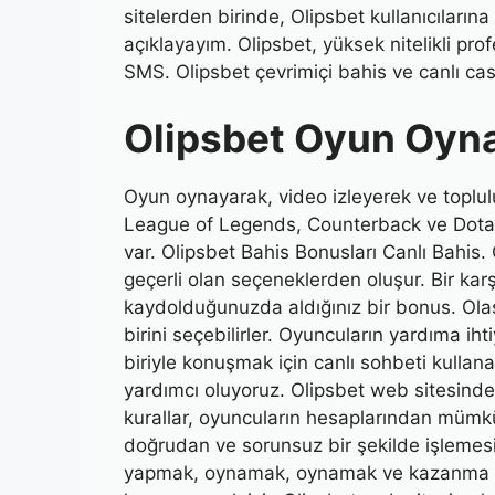
sitelerden birinde, Olipsbet kullanıcıları
açıklayayım. Olipsbet, yüksek nitelikli pro
SMS. Olipsbet çevrimiçi bahis ve canlı casi
Olipsbet Oyun Oyna
Oyun oynayarak, video izleyerek ve toplul
League of Legends, Counterback ve Dota, O
var. Olipsbet Bahis Bonusları Canlı Bahis.
geçerli olan seçeneklerden oluşur. Bir ka
kaydolduğunuzda aldığınız bir bonus. Olası
birini seçebilirler. Oyuncuların yardıma ih
biriyle konuşmak için canlı sohbeti kullana
yardımcı oluyoruz. Olipsbet web sitesinde 
kurallar, oyuncuların hesaplarından mümkü
doğrudan ve sorunsuz bir şekilde işlemesin
yapmak, oynamak, oynamak ve kazanma şan