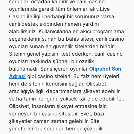
sorunları ortadan kaldırır ve canlı casino
oyunlarında gerekli tüm önlemleri alır. Live
Casino ile ilgili herhangi bir sorununuz varsa,
canlı destek ekibinden hemen yardım
alabilirsiniz. Kullanıcılarına en akıcı programlama
seçeneklerini sunan bu bahis sitesi, canlı casino
oyunları sunan en güvenilir sitelerden biridir.
Sitenin genel yapısını test ederken, canlı casino
oyunları hakkında şüpheli bir özellik
bulunamadı. Şans içeren oyunlar
Olipsbet Son
Adresi
gibi casino siteleri. Bu faiz hem üyeleri
hem de sitenin kendisini sağlar. Olipsbet
aracılığıyla ilgili departmanlara şikayet edebilir
ve haftanın her günü yüksek kar elde edebilirler.
Olipsbet, insanların şikayet etmesine izin
vermeyen bir casino sitesidir. Evet, bazı
şikayetler zaman zaman gelebilir. Site
yöneticileri bu sorunları hemen çözebilir.