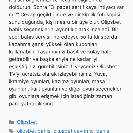
doldurun. Sonra “Olipsbet sertifikaya ihtiyacı var
mı?” Cevap geçildiğinde ve bir kimlik fotokopisi
sunulduğunda, kişi meşru bir üye olur. Olipsbet
bahis seçeneklerini ayrıntılı olarak inceledi. Bir
spor bahis servisi, neredeyse 5o farklı sporda
kazanma şansı yüksek olan kuponları
kullanabilir. Tasarımınızı basit ve kolay hale
getirebilir ve başkalarıyla ne kadar iyi
eşleştiğinizi görebilirsiniz. Üyeyseniz Olipsbet
TV’yi ücretsiz olarak izleyebilirsiniz. Yuva,
ikramiye oyunları, kazıma oyunları, masa
oyunları, kart oyunları ve diğer oyun seçenekleri
gibi oyunlara erişmek için istediğiniz zaman
para yatırabilirsiniz.
Kategoriler
Olipsbet
Etiketler
olipsbet bahis
,
olipsbet çevrimiçi bahis