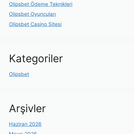
Olipsbet Ödeme Teknikleri
Olipsbet Oyuncuları
Olipsbet Casino Sitesi
Kategoriler
Olipsbet
Arşivler
Haziran 2026