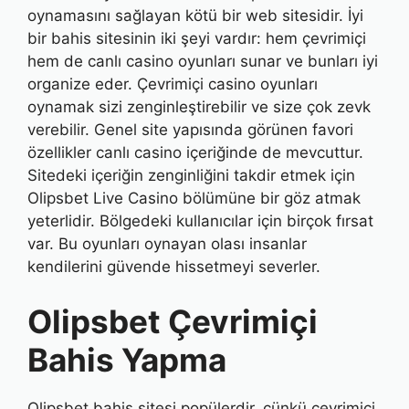
oynamasını sağlayan kötü bir web sitesidir. İyi
bir bahis sitesinin iki şeyi vardır: hem çevrimiçi
hem de canlı casino oyunları sunar ve bunları iyi
organize eder. Çevrimiçi casino oyunları
oynamak sizi zenginleştirebilir ve size çok zevk
verebilir. Genel site yapısında görünen favori
özellikler canlı casino içeriğinde de mevcuttur.
Sitedeki içeriğin zenginliğini takdir etmek için
Olipsbet Live Casino bölümüne bir göz atmak
yeterlidir. Bölgedeki kullanıcılar için birçok fırsat
var. Bu oyunları oynayan olası insanlar
kendilerini güvende hissetmeyi severler.
Olipsbet Çevrimiçi
Bahis Yapma
Olipsbet bahis sitesi popülerdir, çünkü çevrimiçi