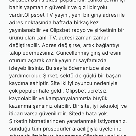
bahis yapmanın güvenilir ve gizli bir yolu
vardır.Olipsbet TV yayını, yeni bir giriş adresi ile
adres noktasında haftada birkaç kez
yayınlanabilir ve Olipsbet radyo ve şirketinin bir
ürünü olan canlı TV, adresi zaman zaman
değiştirebilir. Adres değişirse, artık bağlantıyı
takip edemezsiniz. Güncellenmiş giriş adresini
oturum açarak canlı yayınını sayfamızda
izleyebilirsiniz. Bu sayfa ödemenizde size
yardımcı olur. Şirket, sektörde güçlü bir başarı
kaydına sahiptir. Site iki iyi oyuncu nedeniyle
çok popüler hale geldi. Olipsbet ücretsiz
kaydolabilir ve kampanyalarımızla büyük
kazanma şansınız olabilir. Bir site, iyi teknoloji ve
itibarı varsa güvenilirdir. Sitede hata yok.
Şirketin hizmetlerinden yararlanmak istiyorsanız,
sunduğu tüm prosedürler aracılığıyla üyelerine