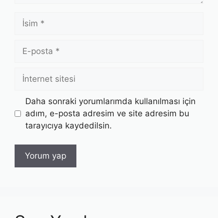
İsim
E-
posta
İnternet
sitesi
Daha sonraki yorumlarımda kullanılması için
adım, e-posta adresim ve site adresim bu
tarayıcıya kaydedilsin.