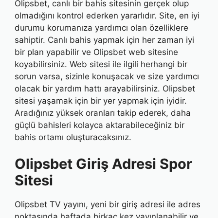
Olipsbet, canlı bir bahis sitesinin gerçek olup
olmadığını kontrol ederken yararlıdır. Site, en iyi
durumu korumanıza yardımcı olan özelliklere
sahiptir. Canlı bahis yapmak için her zaman iyi
bir plan yapabilir ve Olipsbet web sitesine
koyabilirsiniz. Web sitesi ile ilgili herhangi bir
sorun varsa, sizinle konuşacak ve size yardımcı
olacak bir yardım hattı arayabilirsiniz. Olipsbet
sitesi yaşamak için bir yer yapmak için iyidir.
Aradığınız yüksek oranları takip ederek, daha
güçlü bahisleri kolayca aktarabileceğiniz bir
bahis ortamı oluşturacaksınız.
Olipsbet Giriş Adresi Spor
Sitesi
Olipsbet TV yayını, yeni bir giriş adresi ile adres
noktasında haftada birkaç kez yayınlanabilir ve