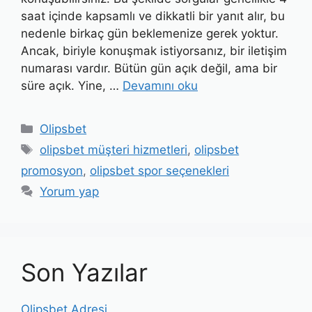
saat içinde kapsamlı ve dikkatli bir yanıt alır, bu
nedenle birkaç gün beklemenize gerek yoktur.
Ancak, biriyle konuşmak istiyorsanız, bir iletişim
numarası vardır. Bütün gün açık değil, ama bir
süre açık. Yine, …
Devamını oku
Kategoriler
Olipsbet
Etiketler
olipsbet müşteri hizmetleri
,
olipsbet
promosyon
,
olipsbet spor seçenekleri
Yorum yap
Son Yazılar
Olipsbet Adresi