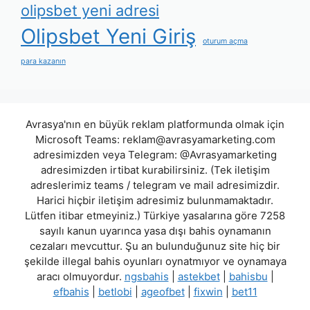
olipsbet yeni adresi
Olipsbet Yeni Giriş
oturum açma
para kazanın
Avrasya'nın en büyük reklam platformunda olmak için
Microsoft Teams:
reklam@avrasyamarketing.com
adresimizden veya Telegram: @Avrasyamarketing
adresimizden irtibat kurabilirsiniz. (Tek iletişim
adreslerimiz teams / telegram ve mail adresimizdir.
Harici hiçbir iletişim adresimiz bulunmamaktadır.
Lütfen itibar etmeyiniz.) Türkiye yasalarına göre 7258
sayılı kanun uyarınca yasa dışı bahis oynamanın
cezaları mevcuttur. Şu an bulunduğunuz site hiç bir
şekilde illegal bahis oyunları oynatmıyor ve oynamaya
aracı olmuyordur.
ngsbahis
|
astekbet
|
bahisbu
|
efbahis
|
betlobi
|
ageofbet
|
fixwin
|
bet11