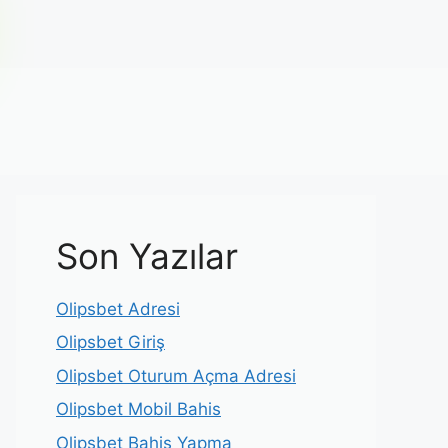
Son Yazılar
Olipsbet Adresi
Olipsbet Giriş
Olipsbet Oturum Açma Adresi
Olipsbet Mobil Bahis
Olipsbet Bahis Yapma