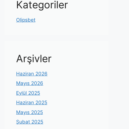
Kategoriler
Olipsbet
Arşivler
Haziran 2026
Mayıs 2026
Eylül 2025
Haziran 2025
Mayıs 2025
Şubat 2025