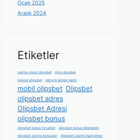
Ocak 2025
Aralık 2024
Etiketler
casino sitesi olipsbet
giris olipsbet
güncel olipsbet
iletişim adresi nedir
mobil olipsbet
Olipsbet
olipsbet adres
Olipsbet Adresi
olipsbet bonus
olipsbet bonus fırsatları
olipsbet bonus ödemeleri
olipsbet casino bonusları
olipsbet casino faaliyetleri