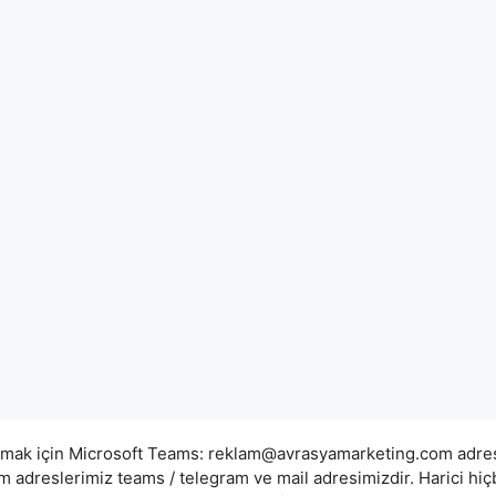
lmak için Microsoft Teams:
reklam@avrasyamarketing.com
adre
işim adreslerimiz teams / telegram ve mail adresimizdir. Harici hi