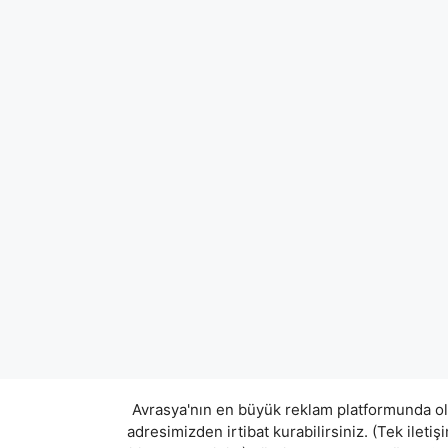
Avrasya'nın en büyük reklam platformunda o
adresimizden irtibat kurabilirsiniz. (Tek ilet