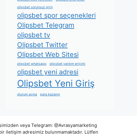
olipsbet sorunsuz giriş
olipsbet spor seçenekleri
Olipsbet Telegram
olipsbet tv
Olipsbet Twitter
Olipsbet Web Sitesi
olipsbet whatsapp
olipsbet yardım erişimi
olipsbet yeni adresi
Olipsbet Yeni Giriş
oturum açma
para kazanın
simizden veya Telegram: @Avrasyamarketing
çbir iletişim adresimiz bulunmamaktadır. Lütfen