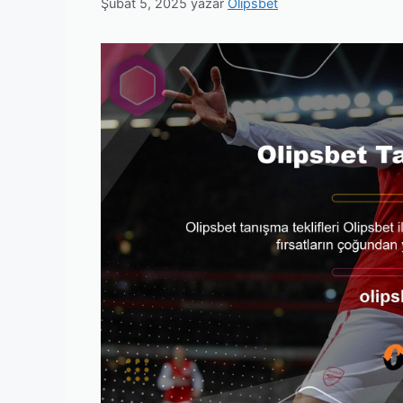
Şubat 5, 2025
yazar
Olipsbet