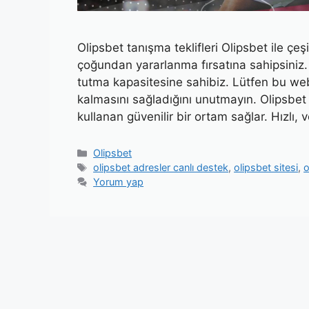
Olipsbet tanışma teklifleri Olipsbet ile çeşi
çoğundan yararlanma fırsatına sahipsiniz. 
tutma kapasitesine sahibiz. Lütfen bu web 
kalmasını sağladığını unutmayın. Olipsbet 
kullanan güvenilir bir ortam sağlar. Hızlı,
Kategoriler
Olipsbet
Etiketler
olipsbet adresler canlı destek
,
olipsbet sitesi
,
o
Yorum yap