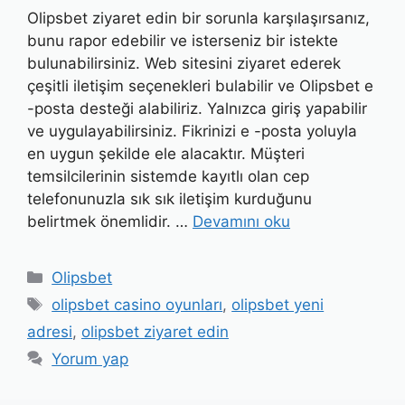
Olipsbet ziyaret edin bir sorunla karşılaşırsanız,
bunu rapor edebilir ve isterseniz bir istekte
bulunabilirsiniz. Web sitesini ziyaret ederek
çeşitli iletişim seçenekleri bulabilir ve Olipsbet e
-posta desteği alabiliriz. Yalnızca giriş yapabilir
ve uygulayabilirsiniz. Fikrinizi e -posta yoluyla
en uygun şekilde ele alacaktır. Müşteri
temsilcilerinin sistemde kayıtlı olan cep
telefonunuzla sık sık iletişim kurduğunu
belirtmek önemlidir. …
Devamını oku
Kategoriler
Olipsbet
Etiketler
olipsbet casino oyunları
,
olipsbet yeni
adresi
,
olipsbet ziyaret edin
Yorum yap