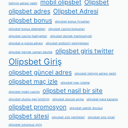
mobil olipsbet
Olipsbet
iletişim adresi nedir
olipsbet adres
Olipsbet Adresi
olipsbet bonus
olipsbet bonus fırsatları
olipsbet bonus ödemeleri
olipsbet casino bonusları
olipsbet casino faaliyetleri
olipsbet destek memnuniyeti
olipsbet e-posta adresi
olipsbet endüstri genişlemesi
olipsbet giris twitter
olipsbet gerçek zaman destek
Olipsbet Giriş
olipsbet güncel adres
olipsbet i̇letişim adresi nedir
olipsbet maç izle
olipsbet maç izleme
olipsbet nasil bir site
olipsbet mobil casino
olipsbet olumlu geri bildirim
olipsbet oturum açma
olipsbet para kazanın
olipsbet promosyon
olipsbet sektör öncüsü
olipsbet sitesi
olipsbet slot yenilikleri
olipsbet sms i̇ptali
olipsbet sorunsuz giriş