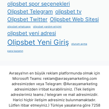
olipsbet spor seçenekleri
Olipsbet Telegram
olipsbet tv
Olipsbet Twitter
Olipsbet Web Sitesi
olipsbet whatsapp
olipsbet yardım erişimi
olipsbet yeni adresi
Olipsbet Yeni Giriş
oturum açma
para kazanın
Avrasya'nın en büyük reklam platformunda olmak için
Microsoft Teams:
reklam@avrasyamarketing.com
adresimizden veya Telegram: @Avrasyamarketing
adresimizden irtibat kurabilirsiniz. (Tek iletişim
adreslerimiz teams / telegram ve mail adresimizdir.
Harici hiçbir iletişim adresimiz bulunmamaktadır.
Lütfen itibar etmeyiniz.) Türkiye yasalarına göre 7258