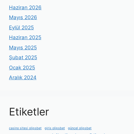
Haziran 2026
Mayıs 2026
Eylül 2025
Haziran 2025
Mayıs 2025
Şubat 2025
Ocak 2025
Aralık 2024
Etiketler
casino sitesi olipsbet
giris olipsbet
güncel olipsbet