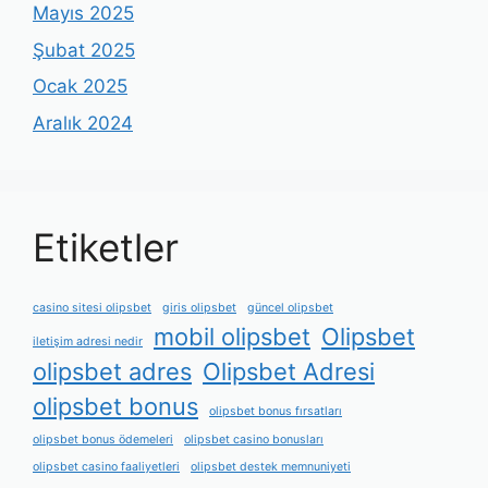
Mayıs 2025
Şubat 2025
Ocak 2025
Aralık 2024
Etiketler
casino sitesi olipsbet
giris olipsbet
güncel olipsbet
mobil olipsbet
Olipsbet
iletişim adresi nedir
olipsbet adres
Olipsbet Adresi
olipsbet bonus
olipsbet bonus fırsatları
olipsbet bonus ödemeleri
olipsbet casino bonusları
olipsbet casino faaliyetleri
olipsbet destek memnuniyeti