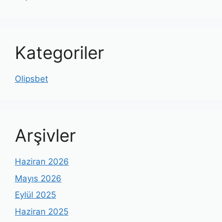
Kategoriler
Olipsbet
Arşivler
Haziran 2026
Mayıs 2026
Eylül 2025
Haziran 2025