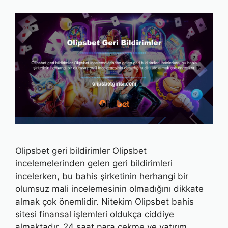
Olipsbet geri bildirimler Olipsbet
incelemelerinden gelen geri bildirimleri
incelerken, bu bahis şirketinin herhangi bir
olumsuz mali incelemesinin olmadığını dikkate
almak çok önemlidir. Nitekim Olipsbet bahis
sitesi finansal işlemleri oldukça ciddiye
almaktadır. 24 saat para çekme ve yatırım