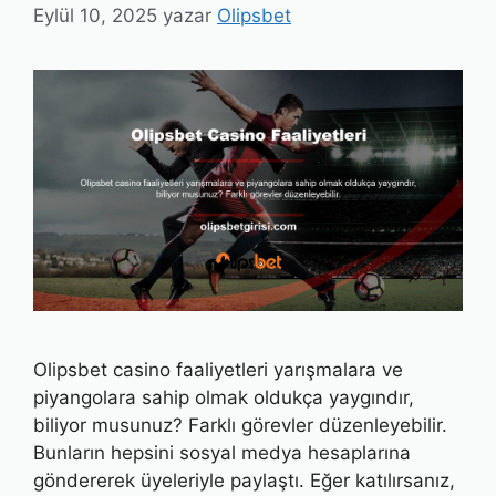
Eylül 10, 2025
yazar
Olipsbet
Olipsbet casino faaliyetleri yarışmalara ve
piyangolara sahip olmak oldukça yaygındır,
biliyor musunuz? Farklı görevler düzenleyebilir.
Bunların hepsini sosyal medya hesaplarına
göndererek üyeleriyle paylaştı. Eğer katılırsanız,