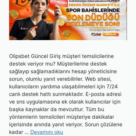
Olipsbet Güncel Giriş müşteri temsilcilerine
destek veriyor mu? Müşterilerine destek
sağlayıp sağlamadıklarını hesap yöneticisine
sorun, olumlu yanıt verebilirler. Web sitesi,
kullanıcıların yardıma ulaşabilmeleri için 7/24
canlı destek hattı sunmaktadır. E-posta adresi
ve sns uygulamasına ek olarak kullanıcılar için
başka kaynaklar da mevcuttur. Tüm bu
yöntemlerin temsilcileri müşteriye dakikalar
içerisinde anında yanıt veriyor. Sorun çözülene
kadar …
Devamını oku