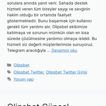
sorulara anında yanıt verir. Sahada destek
hizmeti veren tüm bireyler saygı ve sevginin
hakim olduğu bir ortamda faaliyet
göstermektedir. Bunu başarmak için kullanıcı
gerekli tüm yardımı alır. Olipsbet ekibimize
katılmaya ve sorunun mümkün olan en kısa
sürede çözülmesine yardımcı olmaya istekli. Bu
hizmeti siz değerli müşterilerimize sunuyoruz.
Telegram aracılığıyla …
Devamını oku
Kategoriler
Olipsbet
Etiketler
Olipsbet Twitter
,
Olipsbet Twitter Girişi
Yorum yap