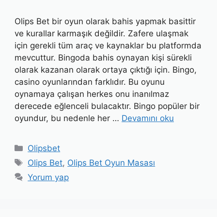
Olips Bet bir oyun olarak bahis yapmak basittir
ve kurallar karmaşık değildir. Zafere ulaşmak
için gerekli tüm araç ve kaynaklar bu platformda
mevcuttur. Bingoda bahis oynayan kişi sürekli
olarak kazanan olarak ortaya çıktığı için. Bingo,
casino oyunlarından farklıdır. Bu oyunu
oynamaya çalışan herkes onu inanılmaz
derecede eğlenceli bulacaktır. Bingo popüler bir
oyundur, bu nedenle her …
Devamını oku
Kategoriler
Olipsbet
Etiketler
Olips Bet
,
Olips Bet Oyun Masası
Yorum yap