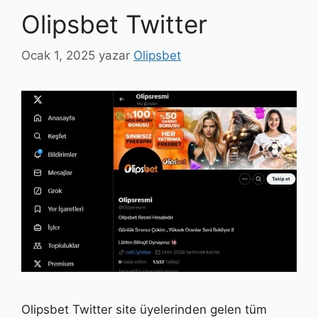
Olipsbet Twitter
Ocak 1, 2025
yazar
Olipsbet
Olipsbet Twitter site üyelerinden gelen tüm