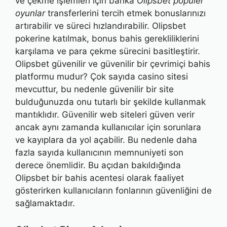
ve çekme işlemleri için banka
Olipsbet popüler
oyunlar
transferlerini tercih etmek bonuslarınızı
artırabilir ve süreci hızlandırabilir. Olipsbet
pokerine katılmak, bonus bahis gerekliliklerini
karşılama ve para çekme sürecini basitleştirir.
Olipsbet güvenilir ve güvenilir bir çevrimiçi bahis
platformu mudur? Çok sayıda casino sitesi
mevcuttur, bu nedenle güvenilir bir site
bulduğunuzda onu tutarlı bir şekilde kullanmak
mantıklıdır. Güvenilir web siteleri güven verir
ancak aynı zamanda kullanıcılar için sorunlara
ve kayıplara da yol açabilir. Bu nedenle daha
fazla sayıda kullanıcının memnuniyeti son
derece önemlidir. Bu açıdan bakıldığında
Olipsbet bir bahis acentesi olarak faaliyet
gösterirken kullanıcıların fonlarının güvenliğini de
sağlamaktadır.