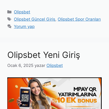
Kategoriler
Olipsbet
Etiketler
Olipsbet Güncel Giriş
,
Olipsbet Spor Oranları
Yorum yap
Olipsbet Yeni Giriş
Ocak 6, 2025
yazar
Olipsbet