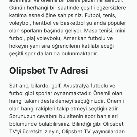
adamıştır ve önemli bir bahis pazarına sahiptir.
Günün herhangi bir saatinde çeşitli egzersizlere
katılma esnekliğine sahipsiniz. Futbol, ​​tenis,
voleybol, hentbol ve basketbol şu anda popüler
olan sporların başında geliyor. Masa tenisi, mini
futbol, ​​plaj voleybolu, Amerikan futbolu ve
hokeyin yanı sıra öğrencilerin katılabileceği
çeşitli spor dalları da bulunmaktadır.
Olipsbet Tv Adresi
Satranç, bilardo, golf, Avustralya futbolu ve
futbol gibi sporlar oynanmaktadır. Önemli olan
hangi takımı desteklemeyi seçtiğinizdir. Önemli
olan hangi rakipleri takip etmeyi seçtiğinizdir.
Sorunuzun cevabını bu sitenin spor bahisleri
bölümünde bulabilirsiniz. Bilindiği gibi Olipsbet
TV’yi ücretsiz izleyin, Olipsbet TV yayıncılardan