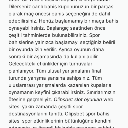
Dilerseniz canlı bahis kuponunuzun bir parçası
olarak maç öncesi bahis seçeneğini de dahil
edebilirsiniz. Henüz başlamamış bir maça bahis
oynayabilirsiniz. Başlangıç ​​saatinden önce
çeşitli tahminlerde bulunabilirsiniz. Spor
bahislerine yalnızca başlamayı seçtiğiniz belirli
bir oyunda izin verilir. Ayrıca oyunun daha
sonraki bir aşamasında da kullanılabilir.
Gelecekteki etkinlikler için turnuvalar
planlanıyor. Tüm ulusal yarışmaların final
turunda yarışma şansına sahipsiniz. Tüm
uluslararası yarışmalarda kazanılan kupalarla
oynamanın keyfini çıkarabilirsiniz. Sınırlarımızın
ötesine geçmeliyiz.
Olipsbet slot oyunları
web
sitesi yakın zamanda çeşitli spor
destinasyonlarını tanıttı. Olipsbet spor bahis
sitesi spor etkinliklerinin bütünlüğüne kendini