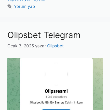
Yorum yap
Olipsbet Telegram
Ocak 3, 2025
yazar
Olipsbet