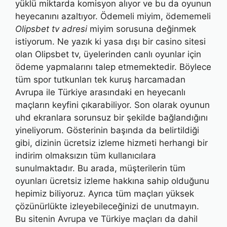
yüklü miktarda komisyon alıyor ve bu da oyunun
heyecanını azaltıyor. Ödemeli miyim, ödememeli
Olipsbet tv adresi
miyim sorusuna değinmek
istiyorum. Ne yazık ki yasa dışı bir casino sitesi
olan Olipsbet tv, üyelerinden canlı oyunlar için
ödeme yapmalarını talep etmemektedir. Böylece
tüm spor tutkunları tek kuruş harcamadan
Avrupa ile Türkiye arasındaki en heyecanlı
maçların keyfini çıkarabiliyor. Son olarak oyunun
uhd ekranlara sorunsuz bir şekilde bağlandığını
yineliyorum. Gösterinin başında da belirtildiği
gibi, dizinin ücretsiz izleme hizmeti herhangi bir
indirim olmaksızın tüm kullanıcılara
sunulmaktadır. Bu arada, müşterilerin tüm
oyunları ücretsiz izleme hakkına sahip olduğunu
hepimiz biliyoruz. Ayrıca tüm maçları yüksek
çözünürlükte izleyebileceğinizi de unutmayın.
Bu sitenin Avrupa ve Türkiye maçları da dahil