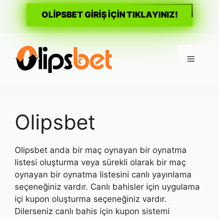
OLİPSBET GİRİŞ İÇİN TIKLAYINIZ!
İçeriğe
atla
Menü
Olipsbet
Olipsbet anda bir maç oynayan bir oynatma
listesi oluşturma veya sürekli olarak bir maç
oynayan bir oynatma listesini canlı yayınlama
seçeneğiniz vardır. Canlı bahisler için uygulama
içi kupon oluşturma seçeneğiniz vardır.
Dilerseniz canlı bahis için kupon sistemi