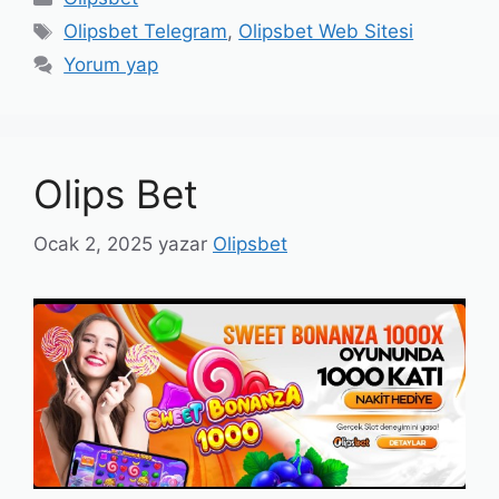
Etiketler
Olipsbet Telegram
,
Olipsbet Web Sitesi
Yorum yap
Olips Bet
Ocak 2, 2025
yazar
Olipsbet