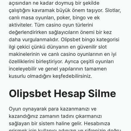
açısından ne kadar doymuş bir şekilde
çalıştığını kavramak büyük önem taşıyor. Slotlar,
canlı masa oyunları, poker, bingo ve ek
aktiviteler. Tüm casino oyun türlerini
değerlendirirken sağlayıcıların önemi bir kez
daha vurgulanmalıdır. Olipsbet bingo kategorisi
ilgi çekici çünkü dünyanın en güvenilir slot
makinelerinin ve canlı casino oyunlarının en iyi
özelliklerini birleştiriyor. Ayrıca çeşitli oyunları
inceleyebilir ve genel yapılarının tamamen
kusurlu olmadığını keşfedebilirsiniz.
Olipsbet Hesap Silme
Oyun oynayarak para kazanmanızı ve
kazandığınız zamanın tadını çıkarmanızı
sağlayan bir sistem haline gelir. Hesabınıza
erişmek için kullanıcı adınızın ve şifrenizin doğru