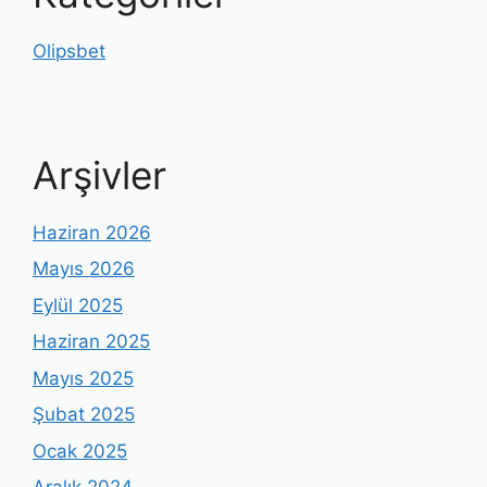
Olipsbet
Arşivler
Haziran 2026
Mayıs 2026
Eylül 2025
Haziran 2025
Mayıs 2025
Şubat 2025
Ocak 2025