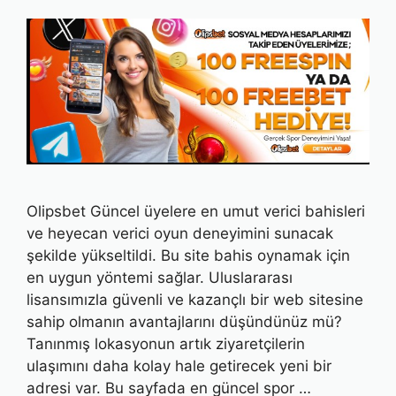
Olipsbet Güncel üyelere en umut verici bahisleri
ve heyecan verici oyun deneyimini sunacak
şekilde yükseltildi. Bu site bahis oynamak için
en uygun yöntemi sağlar. Uluslararası
lisansımızla güvenli ve kazançlı bir web sitesine
sahip olmanın avantajlarını düşündünüz mü?
Tanınmış lokasyonun artık ziyaretçilerin
ulaşımını daha kolay hale getirecek yeni bir
adresi var. Bu sayfada en güncel spor …