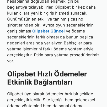
hesaplarına doğrudan erişmek için bu
bağlantıya tıklayabilirler. Olipsbet bir kez daha
kullanıcılara yeni bir giriş hizmeti sunacak.
Günümüzün en etkili ve tanınmış casino
şirketlerinden biri. Ayrıca oyun seçeneklerinin
geniş olması
Olipsbet Güncel
ve ödeme
seçeneklerinin farklı olması da bunun başlıca
nedenleri arasında yer alıyor. Bahisçiler para
yatırma işlemlerini farklı ödeme yöntemleriyle
gerçekleştirir. Etkin para yatırma prosedürlerimiz
var.
Olipsbet Hızlı Ödemeler
Etkinlik Bağlantıları
Olipsbet üye olarak ödemeler hızlı bir şekilde
gerçekleştirilebilir. Site içeriği, hem geleneksel
ödeme yöntemleri hem de sanal ödeme