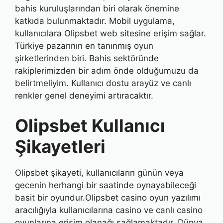
bahis kuruluşlarından biri olarak önemine
katkıda bulunmaktadır. Mobil uygulama,
kullanıcılara Olipsbet web sitesine erişim sağlar.
Türkiye pazarının en tanınmış oyun
şirketlerinden biri. Bahis sektöründe
rakiplerimizden bir adım önde olduğumuzu da
belirtmeliyim. Kullanıcı dostu arayüz ve canlı
renkler genel deneyimi artıracaktır.
Olipsbet Kullanıcı
Şikayetleri
Olipsbet şikayeti, kullanıcıların günün veya
gecenin herhangi bir saatinde oynayabileceği
basit bir oyundur.Olipsbet casino oyun yazılımı
aracılığıyla kullanıcılarına casino ve canlı casino
oyunlarına erişim olanağı sağlamaktadır. Dünya