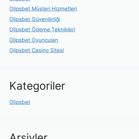
Olipsbet Müşteri Hizmetleri
Olipsbet Güvenilirliği
Olipsbet Ödeme Teknikleri
Olipsbet Oyuncuları
Olipsbet Casino Sitesi
Kategoriler
Olipsbet
Arşivler