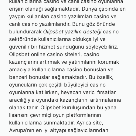
kullanıcılarına casino ve canlı casino oyunlarına
erişim olanağı sağlamaktadır. Dünya çapında en
yaygın kullanılan casino yazılımları casino ve
canlı casino yazılımlarıdır. Bunu göz önünde
bulundurarak
Olipsbet yazılım desteği
casino
sektöründe kullanıcılarına oldukça iyi ve
güvenilir bir hizmet sunduğunu söyleyebiliriz.
Olipsbet online casino siteleri, casino
kazançlarını artırmak ve yatırımlarını korumak
amacıyla kullanıcılarına casino bonusları ve
benzeri bonuslar sağlamaktadır. Bu özellik,
oyuncuların çok çeşitli büyüleyici casino
oyunlarına katılırken, heyecan verici fırsatlar
aracılığıyla oyundaki kazançlarını artırmalarına
olanak tanır. Olipsbet kuruluşundan bu yana
lisansını çevrimiçi oyun platformlarının
kullanıcılarına sunmaktadır. Ayrıca site,
Avrupa’nın en iyi altyapı sağlayıcılarından