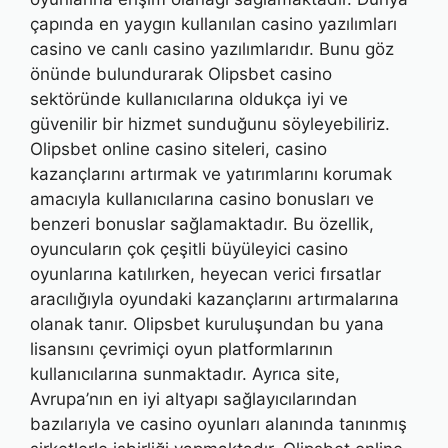
çapında en yaygın kullanılan casino yazılımları
casino ve canlı casino yazılımlarıdır. Bunu göz
önünde bulundurarak Olipsbet casino
sektöründe kullanıcılarına oldukça iyi ve
güvenilir bir hizmet sunduğunu söyleyebiliriz.
Olipsbet online casino siteleri, casino
kazançlarını artırmak ve yatırımlarını korumak
amacıyla kullanıcılarına casino bonusları ve
benzeri bonuslar sağlamaktadır. Bu özellik,
oyuncuların çok çeşitli büyüleyici casino
oyunlarına katılırken, heyecan verici fırsatlar
aracılığıyla oyundaki kazançlarını artırmalarına
olanak tanır. Olipsbet kuruluşundan bu yana
lisansını çevrimiçi oyun platformlarının
kullanıcılarına sunmaktadır. Ayrıca site,
Avrupa’nın en iyi altyapı sağlayıcılarından
bazılarıyla ve casino oyunları alanında tanınmış