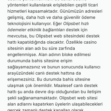
yöntemleri kullanılarak erişilebilen çeşitli ticari
hizmetleri kapsamaktadır. Günümüzün adresleri
gelişmiş, daha hızlı ve daha güvenilir ödeme
teknolojisini kullanıyor. Eğer
Olipsbet hızlı
ödemeler etkinlik bağlantıları
destek için
mevcutsa, bu Olipsbet web sitesindeki destek
hattı kapatıldığında olacaktır. Özellikle casino
sitesinin alan adı bu süre zarfında
engellenmişse. Alan adının bloke edilmesi
durumunda bahis sitesine erişim
sağlayamazsınız ve bunun sonucunda kullanıcı
arayüzündeki canlı destek hattına da
erişemezsiniz. Bu durumda bahis sitesine
ulaşmak çok önemlidir. Maalesef canlı destek
hattı şu anda devre dışı olduğundan bu iletişim
şekli sağlanamamaktadır. Olipsbet web sitesi
alan adlarını kapatırken üyelerin ulaşabilecekleri
gerçek zamanlı destek kanalları olarak