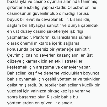
bazılarıyla ve casino oyunları alanında tanınmış
şirketlerle işbirliği yapmaktadır. Olipsbet online
casinosunun güvenilir olup olmadığı sorusu
büyük bir evet ile cevaplanabilir. Lisanslıdır,
sağlam bir altyapıya sahiptir ve dünya çapındaki
en üst düzey casino şirketleriyle işbirliği
yapmaktadır. Platform, kullanıcılarına sürekli
olarak önemli miktarda içerik sağlama
konusunda benzersiz bir yeteneğe sahiptir.
Çevrimiçi casino severler, kazançlarını en üst
düzeye çıkarmak için en etkili stratejileri
keşfetmek için araştırma ve deneyler yapar.
Bahisçiler, keşif ve deneme yolculukları boyunca
bahis oynamak için çeşitli yöntemler ve teknikler
geliştirmişlerdir. Bu teoriler bahisçilerin küçük bir
yüzdesi için yalnızca birkaç kez işe yarar ve
sonra başarısız olur. Risksiz bahis bu
yöntemlerden en güvenilir olanıdır.