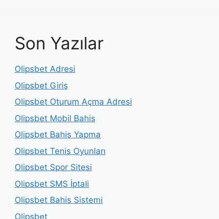
Son Yazılar
Olipsbet Adresi
Olipsbet Giriş
Olipsbet Oturum Açma Adresi
Olipsbet Mobil Bahis
Olipsbet Bahis Yapma
Olipsbet Tenis Oyunları
Olipsbet Spor Sitesi
Olipsbet SMS İptali
Olipsbet Bahis Sistemi
Olipsbet