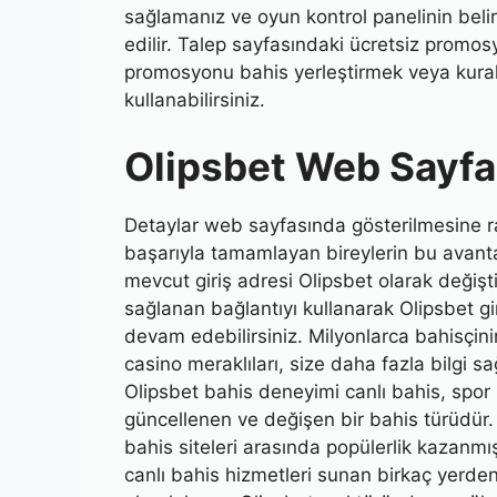
sağlamanız ve oyun kontrol panelinin beli
edilir. Talep sayfasındaki ücretsiz promosy
promosyonu bahis yerleştirmek veya kuralla
kullanabilirsiniz.
Olipsbet Web Sayfa
Detaylar web sayfasında gösterilmesine rağ
başarıyla tamamlayan bireylerin bu avanta
mevcut giriş adresi Olipsbet olarak değişt
sağlanan bağlantıyı kullanarak Olipsbet gir
devam edebilirsiniz. Milyonlarca bahisçinin i
casino meraklıları, size daha fazla bilgi s
Olipsbet bahis deneyimi canlı bahis, spor b
güncellenen ve değişen bir bahis türüdür. 
bahis siteleri arasında popülerlik kazanm
canlı bahis hizmetleri sunan birkaç yerden 