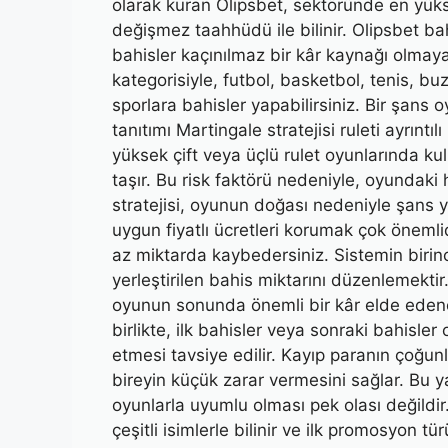
olarak kuran Olipsbet, sektöründe en yük
değişmez taahhüdü ile bilinir. Olipsbet bah
bahisler kaçınılmaz bir kâr kaynağı olmay
kategorisiyle, futbol, ​​basketbol, ​​tenis, 
sporlara bahisler yapabilirsiniz. Bir şans
tanıtımı Martingale stratejisi ruleti ayrıntılı b
yüksek çift veya üçlü rulet oyunlarında kull
taşır. Bu risk faktörü nedeniyle, oyundaki
stratejisi, oyunun doğası nedeniyle şans 
uygun fiyatlı ücretleri korumak çok önem
az miktarda kaybedersiniz. Sistemin birinc
yerleştirilen bahis miktarını düzenlemektir
oyunun sonunda önemli bir kâr elde edene
birlikte, ilk bahisler veya sonraki bahisl
etmesi tavsiye edilir. Kayıp paranın çoğun
bireyin küçük zarar vermesini sağlar. Bu 
oyunlarla uyumlu olması pek olası değildi
çeşitli isimlerle bilinir ve ilk promosyon t