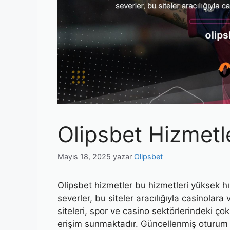
Olipsbet Hizmetl
Mayıs 18, 2025
yazar
Olipsbet
Olipsbet hizmetler bu hizmetleri yüksek hız
severler, bu siteler aracılığıyla casinolara 
siteleri, spor ve casino sektörlerindeki ç
erişim sunmaktadır. Güncellenmiş oturum a