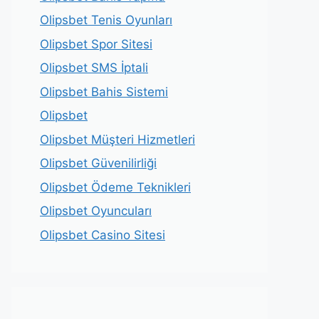
Olipsbet Tenis Oyunları
Olipsbet Spor Sitesi
Olipsbet SMS İptali
Olipsbet Bahis Sistemi
Olipsbet
Olipsbet Müşteri Hizmetleri
Olipsbet Güvenilirliği
Olipsbet Ödeme Teknikleri
Olipsbet Oyuncuları
Olipsbet Casino Sitesi