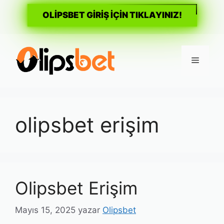
OLİPSBET GİRİŞ İÇİN TIKLAYINIZ!
İçeriğe
atla
Menü
olipsbet erişim
Olipsbet Erişim
Mayıs 15, 2025
yazar
Olipsbet