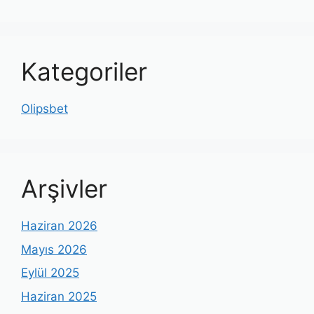
Kategoriler
Olipsbet
Arşivler
Haziran 2026
Mayıs 2026
Eylül 2025
Haziran 2025