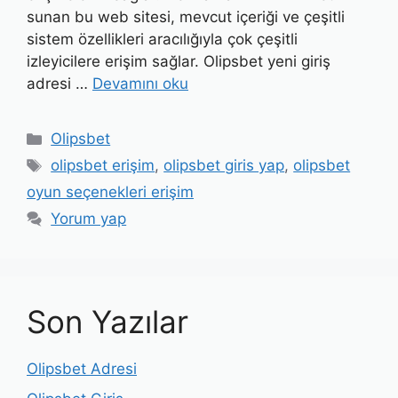
sunan bu web sitesi, mevcut içeriği ve çeşitli
sistem özellikleri aracılığıyla çok çeşitli
izleyicilere erişim sağlar. Olipsbet yeni giriş
adresi …
Devamını oku
Kategoriler
Olipsbet
Etiketler
olipsbet erişim
,
olipsbet giris yap
,
olipsbet
oyun seçenekleri erişim
Yorum yap
Son Yazılar
Olipsbet Adresi