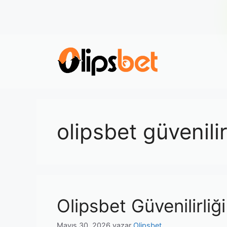
İçeriğe
atla
olipsbet güvenilir
Olipsbet Güvenilirliği
Mayıs 30, 2026
yazar
Olipsbet