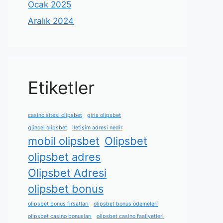
Ocak 2025
Aralık 2024
Etiketler
casino sitesi olipsbet
giris olipsbet
güncel olipsbet
iletişim adresi nedir
mobil olipsbet
Olipsbet
olipsbet adres
Olipsbet Adresi
olipsbet bonus
olipsbet bonus fırsatları
olipsbet bonus ödemeleri
olipsbet casino bonusları
olipsbet casino faaliyetleri