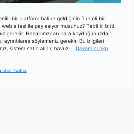
enilir bir platform haline geldiğinin önemli bir
t web sitesi ile paylaşıyor musunuz? Tabii ki bitti.
manız gerekir. Hesabınızdan para koyduğunuzda
yrıntılarını söylemeniz gerekir. Bu bilgileri
nız, sistem satın alınır, havuz …
Devamını oku
ipsbet Twitter