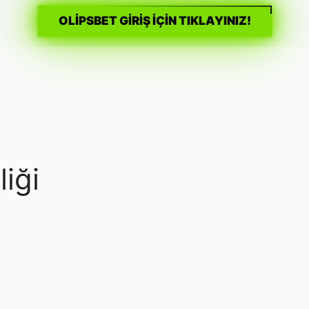
OLİPSBET GİRİŞ İÇİN TIKLAYINIZ!
liği