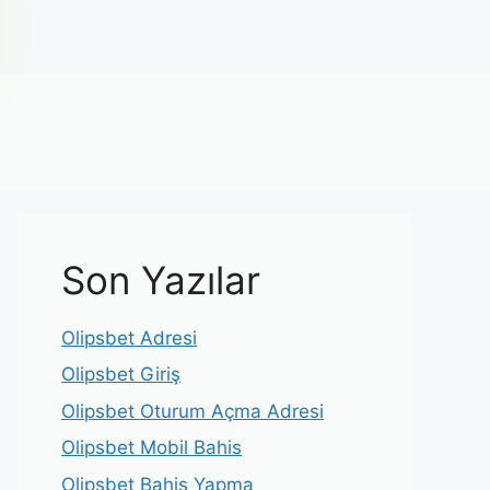
Son Yazılar
Olipsbet Adresi
Olipsbet Giriş
Olipsbet Oturum Açma Adresi
Olipsbet Mobil Bahis
Olipsbet Bahis Yapma